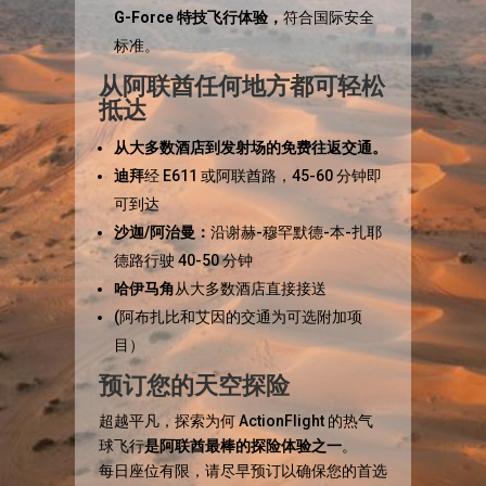
G-Force 特技飞行体验，
符合国际安全
标准。
从阿联酋任何地方都可轻松
抵达
从大多数酒店到发射场的免费往返交通。
迪拜
经 E611 或阿联酋路，45-60 分钟即
可到达
沙迦/阿治曼：
沿谢赫-穆罕默德-本-扎耶
德路行驶 40-50 分钟
哈伊马角
从大多数酒店直接接送
(阿布扎比和艾因的交通为可选附加项
目）
预订您的天空探险
超越平凡，探索为何 ActionFlight 的热气
球飞行
是阿联酋最棒的探险体验之一
。
每日座位有限，请尽早预订以确保您的首选