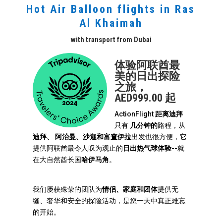
Hot Air Balloon flights in Ras
Al Khaimah
with transport from Dubai
体验阿联酋最
美的日出探险
之旅，
AED999.00 起
ActionFlight
距离迪拜
只有
几分钟的
路程，从
迪拜、
阿治曼、沙迦和富查伊拉
出发也很方便，它
提供阿联酋最令人叹为观止的
日出热气球体验
--就
在大自然酋长国
哈伊马角
。
我们屡获殊荣的团队为
情侣、家庭和团体
提供无
缝、奢华和安全的探险活动，是您一天中真正难忘
的开始。