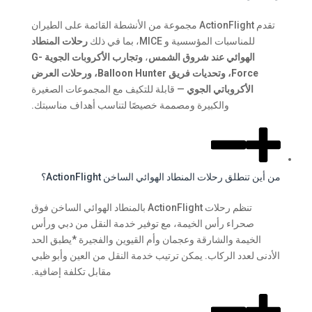
تقدم ActionFlight مجموعة من الأنشطة القائمة على الطيران
للمناسبات المؤسسية و MICE، بما في ذلك
رحلات المنطاد
الهوائي عند شروق الشمس
،
وتجارب الأكروبات الجوية G-
Force،
وتحديات فريق Balloon Hunter،
ورحلات العرض
الأكروباتي الجوي
— قابلة للتكيف مع المجموعات الصغيرة
والكبيرة ومصممة خصيصًا لتناسب أهداف مناسبتك.
من أين تنطلق رحلات المنطاد الهوائي الساخن ActionFlight؟
تنظم رحلات ActionFlight بالمنطاد الهوائي الساخن فوق
صحراء رأس الخيمة، مع توفير خدمة النقل من دبي ورأس
الخيمة والشارقة وعجمان وأم القيوين والفجيرة *يطبق الحد
الأدنى لعدد الركاب. يمكن ترتيب خدمة النقل من العين وأبو ظبي
مقابل تكلفة إضافية.