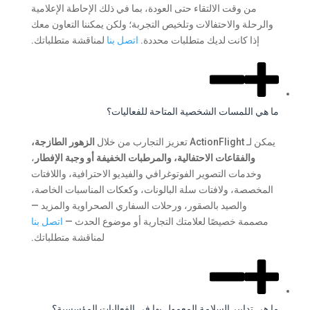
من وقت الالتقاء حتى العودة، بما في ذلك الإحاطة الإعلامية
والرحلة والاحتفالات وتلخيص التجربة؛ ولكن يمكننا التعاون معك
إذا كانت لديك متطلبات محددة.
اتصل بنا
لمناقشة متطلباتك.
ما هي اللمسات الشخصية المتاحة للفعاليات؟
يمكن لـ ActionFlight تعزيز التجارب من خلال
الزهور الطازجة،
والفقاعات الاحتفالية،
والمرطبات الخفيفة أو وجبة الإفطار
،
وخدمات التصوير الفوتوغرافي والفيديو الاحترافية، واللافتات
المخصصة، ولافتات سلة البالونات، وكعكات المناسبات الخاصة،
والصيد بالصقور، ورحلات السفاري الصحراوية والمزيد —
مصممة خصيصًا لعلامتك التجارية أو موضوع الحدث —
اتصل بنا
لمناقشة متطلباتك.
ما هي تدابير السلامة المعمول بها في الفعاليات المؤسسية؟