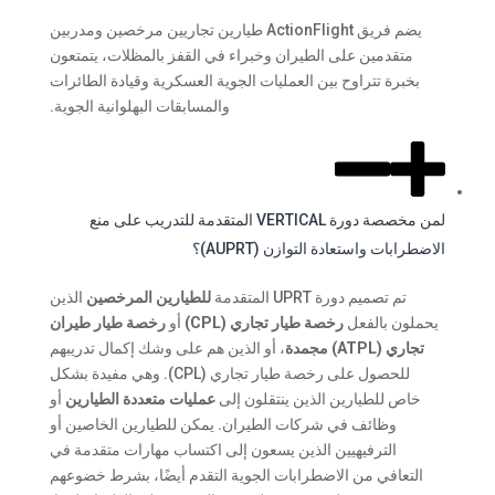
يضم فريق ActionFlight طيارين تجاريين مرخصين ومدربين
متقدمين على الطيران وخبراء في القفز بالمظلات، يتمتعون
بخبرة تتراوح بين العمليات الجوية العسكرية وقيادة الطائرات
والمسابقات البهلوانية الجوية.
لمن مخصصة دورة VERTICAL المتقدمة للتدريب على منع
الاضطرابات واستعادة التوازن (AUPRT)؟
تم تصميم دورة UPRT المتقدمة
للطيارين المرخصين
الذين
يحملون بالفعل
رخصة طيار تجاري (CPL)
أو
رخصة طيار طيران
تجاري (ATPL) مجمدة
، أو الذين هم على وشك إكمال تدريبهم
للحصول على رخصة طيار تجاري (CPL). وهي مفيدة بشكل
خاص للطيارين الذين ينتقلون إلى
عمليات متعددة الطيارين
أو
وظائف في شركات الطيران. يمكن للطيارين الخاصين أو
الترفيهيين الذين يسعون إلى اكتساب مهارات متقدمة في
التعافي من الاضطرابات الجوية التقدم أيضًا، بشرط خضوعهم