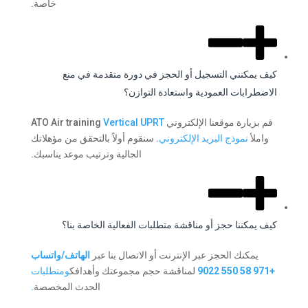
خاصة.
كيف يمكنني التسجيل أو الحجز في دورة متقدمة في منع
الاضطرابات العمودية واستعادة التوازن؟
قم بزيارة موقعنا الإلكتروني ATO Air training
Vertical UPRT
واملأ
نموذج البريد الإلكتروني
. سنقوم أولاً بالتحقق من مؤهلاتك
الحالية وترتيب موعد يناسبك.
كيف يمكننا حجز أو مناقشة متطلبات الفعالية الخاصة بنا؟
يمكنك الحجز عبر الإنترنت أو الاتصال بنا عبر
الهاتف/واتساب
+971 58 550 9022
لمناقشة حجم مجموعتك وأهدافك
ومتطلبات
الحدث المخصصة
.