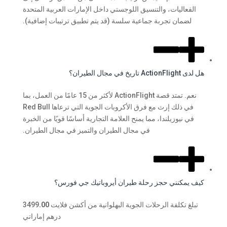
الفعاليات، والتنسيق اللوجستي داخل الإمارات العربية المتحدة
لضمان تجربة جماعية سلسة (قد يتم تطبيق ترتيبات إضافية).
هل لدى ActionFlight تاريخ في مجال الطيران؟
نعم. تمتد قصة ActionFlight لأكثر من 15 عامًا من العمل، بما
في ذلك إرث مع فرق الأكروبات الجوية التي ترعاها Red Bull
في نيوزيلندا، مما يمنح العلامة التجارية أساسًا قويًا من الخبرة
في مجال الطيران والتميز في مجال الطيران.
كيف يمكنني حجز رحلة طيران أيروباتيك جي فورس؟
تبلغ تكلفة الرحلات الجوية البهلوانية من أكشن فلايت 3499
.00
درهم إماراتي