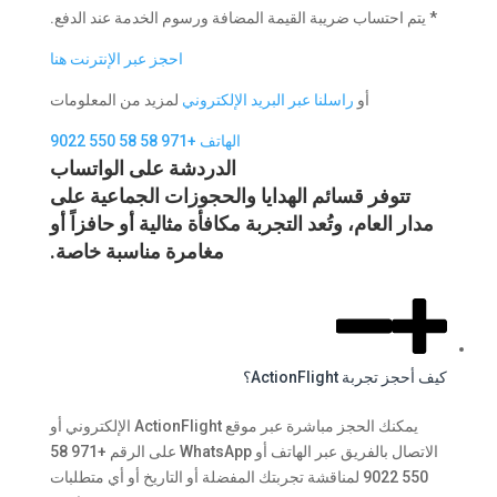
* يتم احتساب ضريبة القيمة المضافة ورسوم الخدمة عند الدفع.
احجز عبر الإنترنت هنا
أو
راسلنا عبر البريد الإلكتروني
لمزيد من المعلومات
الهاتف +971 58 58 550 9022
الدردشة على الواتساب
تتوفر قسائم الهدايا والحجوزات الجماعية على
مدار العام، وتُعد التجربة مكافأة مثالية أو حافزاً أو
مغامرة مناسبة خاصة.
كيف أحجز تجربة ActionFlight؟
يمكنك الحجز مباشرة عبر موقع ActionFlight الإلكتروني أو
الاتصال بالفريق عبر الهاتف أو WhatsApp على الرقم +971 58
550 9022 لمناقشة تجربتك المفضلة أو التاريخ أو أي متطلبات