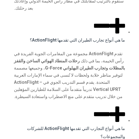
سنقوم بالترتيب لمقابلتك في مطار رأس الخيمة الدولي وإعادتك
بعد رحلتك.
ما هي أنواع تجارب الطيران التي تقدمها ActionFlight؟
تقدم ActionFlight مجموعة من المغامرات الجوية الفريدة في
رأس الخيمة، بما في ذلك
رحلات المنطاد الهوائي الساخن
والقفز
بالمظلات
وتجارب الطيران البهلواني G-Force
، وجميعها مصممة
لتوفير مناظر خلابة ولحظات لا تُنسى في سماء الإمارات العربية
المتحدة. يقدم قسم التدريب الجوي في ActionFlight –
Vertical UPRT تدريباً متقدماً على السلامة للطيارين المؤهلين
من خلال تدريب متقدم على منع الاضطراب واستعادة السيطرة.
ما هي أنواع التجارب التي تقدمها ActionFlight للشركات
والمجموعات؟