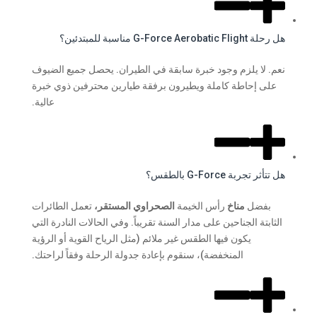
هل رحلة G-Force Aerobatic Flight مناسبة للمبتدئين؟
نعم. لا يلزم وجود خبرة سابقة في الطيران. يحصل جميع الضيوف
على إحاطة كاملة ويطيرون برفقة طيارين محترفين ذوي خبرة
عالية.
هل تتأثر تجربة G-Force بالطقس؟
بفضل
مناخ
رأس الخيمة
الصحراوي المستقر،
تعمل الطائرات
الثابتة الجناحين على مدار السنة تقريباً. وفي الحالات النادرة التي
يكون فيها الطقس غير ملائم (مثل الرياح القوية أو الرؤية
المنخفضة)، سنقوم بإعادة جدولة الرحلة وفقاً لراحتك.