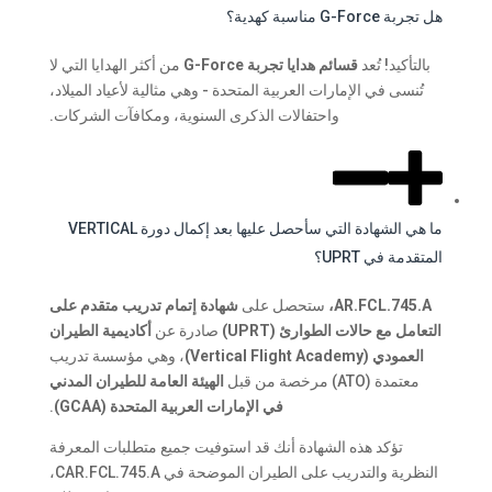
هل تجربة G-Force مناسبة كهدية؟
بالتأكيد! تُعد
قسائم هدايا تجربة G-Force
من أكثر الهدايا التي لا
تُنسى في الإمارات العربية المتحدة - وهي مثالية لأعياد الميلاد،
واحتفالات الذكرى السنوية، ومكافآت الشركات.
ما هي الشهادة التي سأحصل عليها بعد إكمال دورة VERTICAL
المتقدمة في UPRT؟
AR.FCL.745.A،
ستحصل على
شهادة إتمام تدريب متقدم على
التعامل مع حالات الطوارئ (UPRT)
صادرة عن
أكاديمية الطيران
العمودي (Vertical Flight Academy)
، وهي مؤسسة تدريب
معتمدة (ATO) مرخصة من قبل
الهيئة العامة للطيران المدني
في الإمارات العربية المتحدة (GCAA)
.
تؤكد هذه الشهادة أنك قد استوفيت جميع متطلبات المعرفة
النظرية والتدريب على الطيران الموضحة في CAR.FCL.745.A،