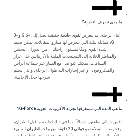
ما مدى تطرف التجربة؟
أثناء الرحلة، قد تتعرض
لقوى جاذبية
حقيقية تصل إلى
+6 G و−3
G،
مماثلة لتلك التي يتعرض لها طيارو المقاتلات. يمكن ضبط
شدة القوى وفقًا لمستوى راحتك — من الدوران السلس
والمناظر الخلابة إلى التسلسلات المليئة بالأدرينالين على غرار
السباقات. يمكنك التواصل مع الطيار عبر سماعة الرأس
والميكروفون، أو عبر إشارات اليد طوال الرحلة، والتي سيتم
شرحها خلال الإحاطة.
ما هي المدة التي تستغرقها تجربة الأكروبات الجوية G-Force؟
اقضِ حوالي
ساعتين
إجمالاً - بما في ذلك إحاطة ما قبل الطيران،
وفحوصات السلامة،
وحوالي 20 دقيقة من وقت الطيران
المليء
بالأدرينالين. كما ستحصل أيضاً على
شهادة طيران ولقطات فيديو