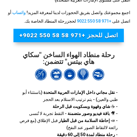
النقل على مستوى الإمارات العربية المتحدة)
اجمع مجموعتك واتصل بفريق الحجوزات لدينا لمعرفة المزيد!
واتساب
أو
اتصل على
+971 58 550 9022
لحجز
رحلة المنطاد الخاصة بك.
اتصل للحجز +971 58 58 550 9022+
رحلة منطاد الهواء الساخن "سكاي
هاي بيتس" تتضمن:
-
نقل مجاني
داخل الإمارات العربية المتحدة
(باستثناء أبو
ظبي والعين) - يتم ترتيب الاستلام بعد الحجز
- ☕
شاي وقهوة وبسكويت قبل الرحلة
- 🎥
باقة فيديو وصور متضمنة
- التقط تجربة لا تُنسى
- 📣
إحاطة السلامة من قبل الطيار
قبل الإطلاق (مع فرص
رائعة لالتقاط الصور عند النفخ)
-
رحلة منطاد لمدة 50 إلى 60 دقيقة