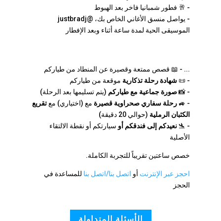
- 🥂 فطور شمبانيا فاخر بعد الهبوط
- يواصل منسق الأغاني الخاص بك، @justbradj
الموسيقى الحية لمدة ساعة أثناء وبعد الإفطار
... - 📖 قصص ممتعة وقصيرة عن المنطاد من طياركم
- 📜
شهادة رحلة تذكارية
موقعة من طياركم
- 📸
صورة جماعية مع طياركم
(يتم تسليمها بعد الرحلة)
- 🚙
رحلة سفاري صحراوية قصيرة
مع (اختياري) مع
تقريع
الكثبان الرملية
(حوالي 20 دقيقة)
- 🛬
نعيدكم إلى فندقكم أو
سيارتكم أو نقطة الالتقاء
الأصلية
خصص ساعتين تقريباً للتجربة الكاملة.
احجز عبر الإنترنت
أو
اتصل بنا/اتصل بنا
للمساعدة في
الحجز
الأسئلة المتداولة