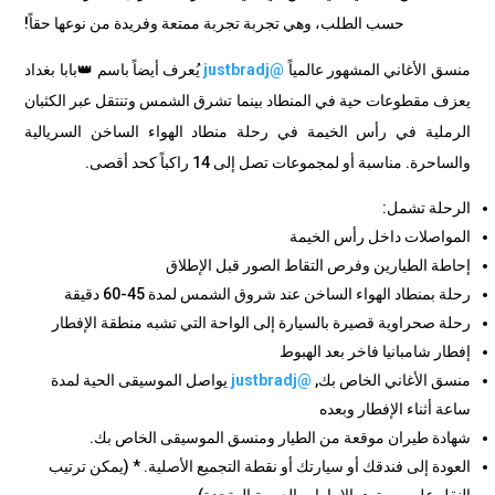
حسب الطلب، وهي تجربة
تجربة ممتعة وفريدة من نوعها حقاً!
منسق الأغاني المشهور عالمياً
@justbradj
يُعرف أيضاً باسم 👑بابا بغداد
يعزف مقطوعات حية في المنطاد بينما تشرق الشمس وتنتقل عبر الكثبان
الرملية في رأس الخيمة في رحلة منطاد الهواء الساخن السريالية
والساحرة.
مناسبة أو لمجموعات تصل إلى 14 راكباً كحد أقصى.
الرحلة تشمل:
المواصلات داخل رأس الخيمة
إحاطة الطيارين وفرص التقاط الصور قبل الإطلاق
رحلة بمنطاد الهواء الساخن عند شروق الشمس لمدة 45-60 دقيقة
رحلة صحراوية قصيرة بالسيارة إلى الواحة التي تشبه منطقة الإفطار
إفطار شامبانيا فاخر بعد الهبوط
منسق الأغاني الخاص بك,
@justbradj
يواصل الموسيقى الحية لمدة
ساعة أثناء الإفطار وبعده
شهادة طيران موقعة من الطيار ومنسق الموسيقى الخاص بك.
العودة إلى فندقك أو سيارتك أو نقطة التجميع الأصلية.
* (يمكن ترتيب