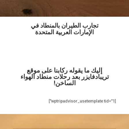
تجارب الطيران بالمنطاد في
الإمارات العربية المتحدة
إليك ما يقوله ركابنا على موقع
تريبادفايزر بعد رحلات منطاد الهواء
الساخن!
[wptripadvisor_usetemplate tid="1"]