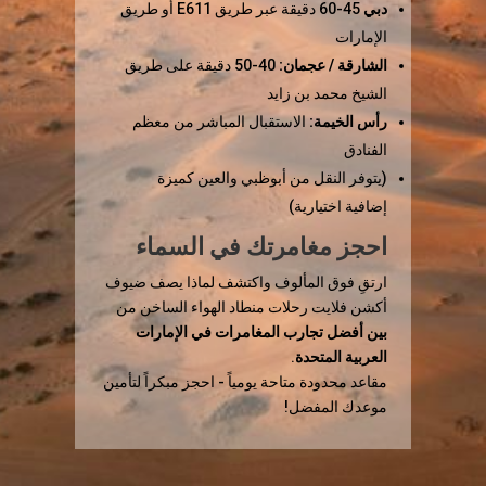
دبي
45-60 دقيقة عبر طريق E611 أو طريق
الإمارات
الشارقة / عجمان:
40-50 دقيقة على طريق
الشيخ محمد بن زايد
رأس الخيمة:
الاستقبال المباشر من معظم
الفنادق
(يتوفر النقل من أبوظبي والعين كميزة
إضافية اختيارية)
احجز مغامرتك في السماء
ارتقِ فوق المألوف واكتشف لماذا يصف ضيوف
أكشن فلايت رحلات منطاد الهواء الساخن من
بين أفضل تجارب المغامرات في الإمارات
العربية المتحدة
.
مقاعد محدودة متاحة يومياً - احجز مبكراً لتأمين
موعدك المفضل!