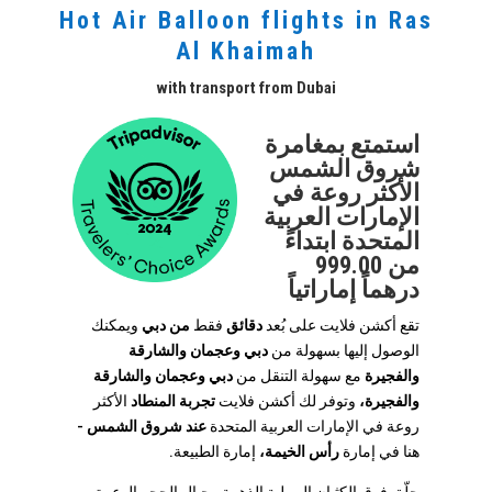
Hot Air Balloon flights in Ras
Al Khaimah
with transport from Dubai
استمتع بمغامرة
شروق الشمس
الأكثر روعة في
الإمارات العربية
المتحدة ابتداءً
من 999.00
درهماً إماراتياً
تقع أكشن فلايت على بُعد
دقائق
فقط
من دبي
ويمكنك
الوصول إليها بسهولة من
دبي
وعجمان والشارقة
والفجيرة
مع سهولة التنقل من
دبي
وعجمان والشارقة
والفجيرة،
وتوفر لك أكشن فلايت
تجربة المنطاد
الأكثر
روعة في الإمارات العربية المتحدة
عند شروق الشمس
-
هنا في إمارة
رأس الخيمة،
إمارة الطبيعة.