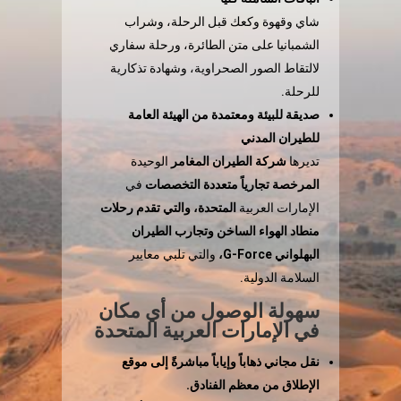
شاي وقهوة وكعك قبل الرحلة، وشراب
الشمبانيا على متن الطائرة، ورحلة سفاري
لالتقاط الصور الصحراوية، وشهادة تذكارية
للرحلة.
صديقة للبيئة ومعتمدة من الهيئة العامة
للطيران المدني
تديرها
شركة الطيران المغامر
الوحيدة
المرخصة تجارياً متعددة التخصصات
في
الإمارات العربية
المتحدة، والتي تقدم رحلات
منطاد الهواء الساخن وتجارب الطيران
البهلواني G-Force،
والتي تلبي معايير
السلامة الدولية.
سهولة الوصول من أي مكان
في الإمارات العربية المتحدة
نقل مجاني ذهاباً وإياباً مباشرةً إلى موقع
الإطلاق من معظم الفنادق.