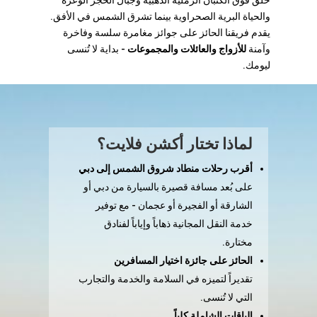
حلّق فوق الكثبان الرملية الذهبية وجبال الحجر الوعرة
والحياة البرية الصحراوية بينما تشرق الشمس في الأفق.
يقدم فريقنا الحائز على جوائز مغامرة سلسة وفاخرة
وآمنة
للأزواج والعائلات والمجموعات
- بداية لا تُنسى
ليومك.
لماذا تختار أكشن فلايت؟
أقرب رحلات منطاد شروق الشمس إلى دبي
على بُعد مسافة قصيرة بالسيارة من دبي أو
الشارقة أو الفجيرة أو عجمان - مع توفير
خدمة النقل المجانية ذهاباً وإياباً لفنادق
مختارة.
الحائز على جائزة اختيار المسافرين
تقديراً لتميزه في السلامة والخدمة والتجارب
التي لا تُنسى.
الباقات الشاملة كلياً