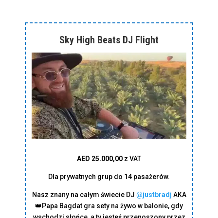
Sky High Beats DJ Flight
AED 25.000,00
z VAT
Dla prywatnych grup do 14 pasażerów.
Nasz znany na całym świecie DJ
@justbradj
AKA
👑Papa Bagdat gra sety na żywo w balonie, gdy
wschodzi słońce, a ty jesteś przenoszony przez