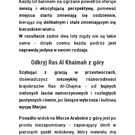
Każdy lot balonem na ogrzane powietrze oferuje
świeżą i ekscytującą perspektywę
, ponieważ
miejsca startu zmieniają się codziennie
,
kierując się
delikatnym i stale zmieniającym się
kierunkiem wi
atru.
W rezultacie
żadne dwa loty nigdy nie są takie
same - dzięki czemu każda podróż
jest
naprawdę jedyna w swoim rodzaju
.
Odkryj Ras Al Khaimah z góry
Szybując z gracją w przestworzach
,
doświadczysz
niezwykłej różnorodności
krajobrazów Ras Al-Chajma - od
bujnych
zielonych lasów namorzynowych
i
rozległych
pustynnych równin
, po
lśniące wybrzeża
i kultową
wyspę Marjan
.
Ponadto
widok na
Morze Arabskie z góry
jest po
prostu niezapomniany - zapierający dech w
piersiach punkt widokowy, który niewielu ma