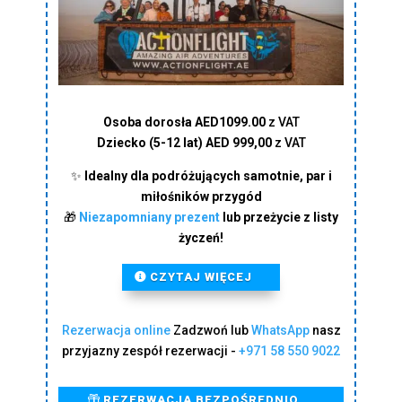
Osoba dorosła AED1099.00
z VAT
Dziecko (5-12 lat) AED 999,00
z VAT
✨
Idealny dla podróżujących samotnie, par i
miłośników przygód
🎁
Niezapomniany prezent
lub przeżycie z listy
życzeń!
CZYTAJ WIĘCEJ
Rezerwacja online
Zadzwoń lub
WhatsApp
nasz
przyjazny zespół rezerwacji -
+971 58 550 9022
REZERWACJA BEZPOŚREDNIO