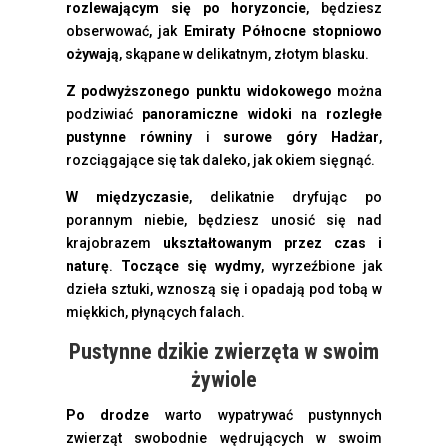
rozlewającym się po horyzoncie
, będziesz
obserwować, jak
Emiraty Północne stopniowo
ożywają
, skąpane w delikatnym, złotym blasku.
Z podwyższonego punktu widokowego
można
podziwiać
panoramiczne widoki
na
rozległe
pustynne równiny
i
surowe góry Hadżar
,
rozciągające się tak daleko, jak okiem sięgnąć.
W międzyczasie
, delikatnie dryfując po
porannym niebie, będziesz unosić się nad
krajobrazem
ukształtowanym przez czas i
naturę
.
Toczące się wydmy
, wyrzeźbione jak
dzieła sztuki, wznoszą się i opadają pod tobą w
miękkich, płynących falach.
Pustynne dzikie zwierzęta w swoim
żywiole
Po drodze
warto wypatrywać pustynnych
zwierząt swobodnie wędrujących w swoim