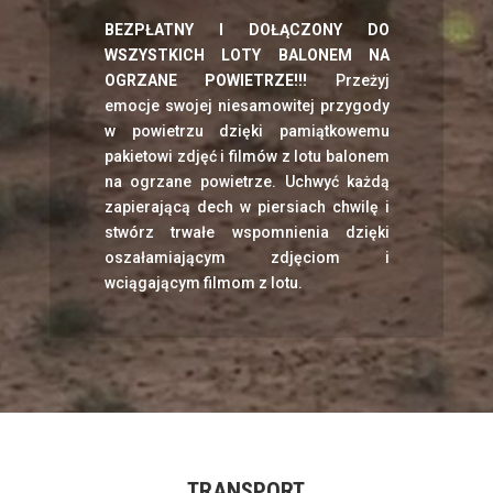
BEZPŁATNY I DOŁĄCZONY DO
WSZYSTKICH
LOTY BALONEM NA
OGRZANE POWIETRZE!!!
Przeżyj
emocje swojej niesamowitej przygody
w powietrzu dzięki pamiątkowemu
pakietowi zdjęć i filmów z lotu balonem
na ogrzane powietrze. Uchwyć każdą
zapierającą dech w piersiach chwilę i
stwórz trwałe wspomnienia dzięki
oszałamiającym zdjęciom i
wciągającym filmom z lotu.
TRANSPORT