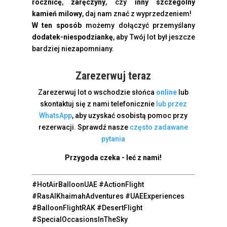
rocznicę
,
zaręczyny
, czy
inny szczególny
kamień milowy
, daj nam znać z wyprzedzeniem!
W ten sposób
możemy dołączyć przemyślany
dodatek-niespodziankę
, aby Twój lot był jeszcze
bardziej niezapomniany.
Zarezerwuj teraz
Zarezerwuj lot o wschodzie słońca
online
lub
skontaktuj się z nami telefonicznie
lub przez
WhatsApp
, aby uzyskać osobistą pomoc przy
rezerwacji. Sprawdź nasze
często zadawane
pytania
Przygoda czeka - leć z nami!
#HotAirBalloonUAE #ActionFlight
#RasAlKhaimahAdventures #UAEExperiences
#BalloonFlightRAK #DesertFlight
#SpecialOccasionsInTheSky