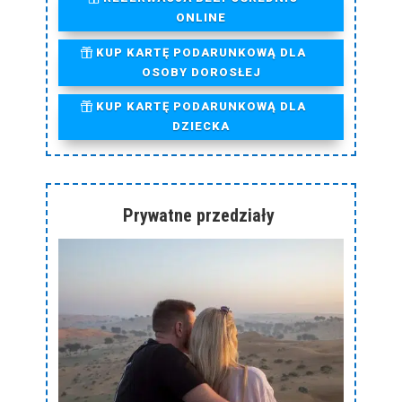
ONLINE
KUP KARTĘ PODARUNKOWĄ DLA
OSOBY DOROSŁEJ
KUP KARTĘ PODARUNKOWĄ DLA
DZIECKA
Prywatne przedziały