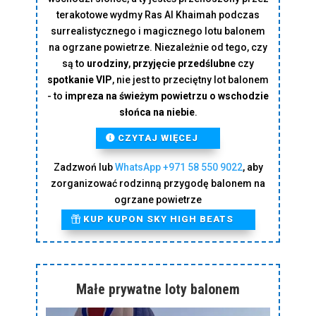
terakotowe wydmy Ras Al Khaimah podczas
surrealistycznego i magicznego lotu balonem
na ogrzane powietrze.
Niezależnie od tego, czy
są to
urodziny
,
przyjęcie przedślubne
czy
spotkanie VIP
, nie jest to przeciętny lot balonem
- to
impreza na świeżym powietrzu o wschodzie
słońca na niebie
.
CZYTAJ WIĘCEJ
Zadzwoń lub
WhatsApp
+971 58 550 9022
, aby
zorganizować rodzinną przygodę balonem na
ogrzane powietrze
KUP KUPON SKY HIGH BEATS
Małe prywatne loty balonem