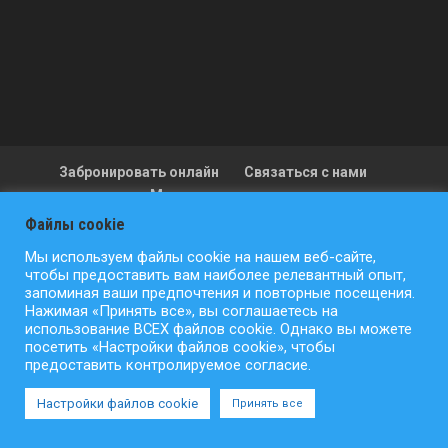
Забронировать онлайн
Связаться с нами
Местоположение
Политика конфиденциальности
Файлы cookie
Условия использования
Политика отмены
Мы используем файлы cookie на нашем веб-сайте,
Карта сайта
чтобы предоставить вам наиболее релевантный опыт,
запоминая ваши предпочтения и повторные посещения.
Нажимая «Принять все», вы соглашаетесь на
использование ВСЕХ файлов cookie. Однако вы можете
посетить «Настройки файлов cookie», чтобы
Авторское право © ActionFlight 2022
предоставить контролируемое согласие.
Настройки файлов cookie
Принять все