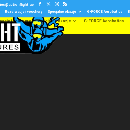
ries@actionflight.ae
Rezerwacje i vouchery
Specjalne okazje
G-FORCE Aerobatics
B
wacje i vouchery
Specjalne okazje
G-FORCE Aerobatics