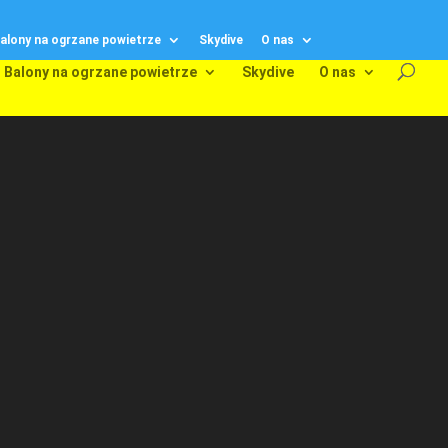
alony na ogrzane powietrze
Skydive
O nas
Balony na ogrzane powietrze
Skydive
O nas