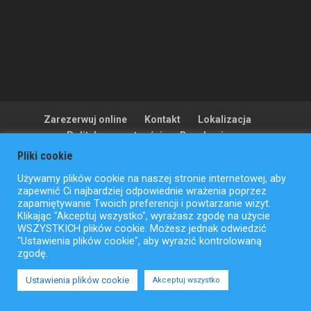
Zarezerwuj online
Kontakt
Lokalizacja
Polityka prywatności
Regulamin
Polityka anulowania
Mapa witryny
Pliki cookie
Używamy plików cookie na naszej stronie internetowej, aby
zapewnić Ci najbardziej odpowiednie wrażenia poprzez
zapamiętywanie Twoich preferencji i powtarzanie wizyt.
Copyright © ActionFlight 2022
Klikając "Akceptuj wszystko", wyrażasz zgodę na użycie
WSZYSTKICH plików cookie. Możesz jednak odwiedzić
"Ustawienia plików cookie", aby wyrazić kontrolowaną
zgodę.
Ustawienia plików cookie
Akceptuj wszystko