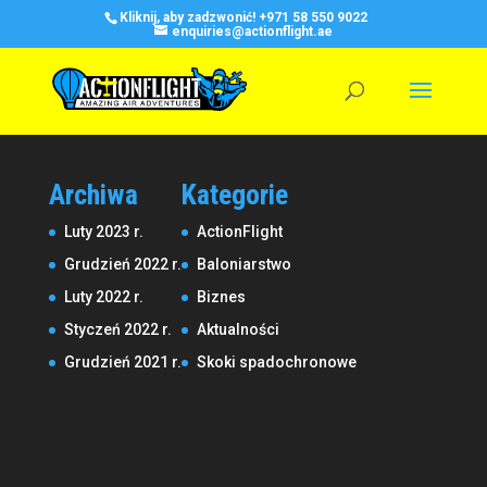
Kliknij, aby zadzwonić!
+971 58 550 9022
enquiries@actionflight.ae
Archiwa
Kategorie
Luty 2023 r.
ActionFlight
Grudzień 2022 r.
Baloniarstwo
Luty 2022 r.
Biznes
Styczeń 2022 r.
Aktualności
Grudzień 2021 r.
Skoki spadochronowe